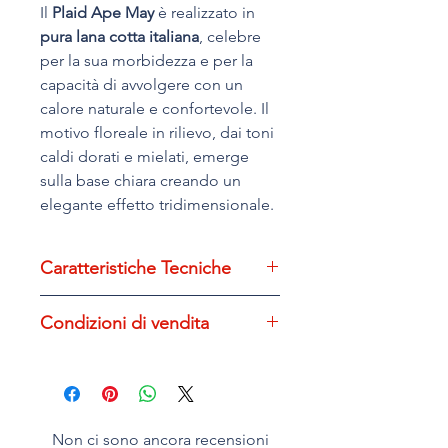
Il
Plaid Ape May
è realizzato in
pura lana cotta italiana
, celebre
per la sua morbidezza e per la
capacità di avvolgere con un
calore naturale e confortevole. Il
motivo floreale in rilievo, dai toni
caldi dorati e mielati, emerge
sulla base chiara creando un
elegante effetto tridimensionale.
I bordi sono rifiniti con
cucitura a
punto cavallo
, dettaglio
Caratteristiche Tecniche
artigianale che aggiunge
carattere e raffinatezza al
Dimensioni: 160x200
Condizioni di vendita
prodotto.
Materiale: 80% lana 20% poliestere
Design: fantasia in rilievo
Il design Ape May è un tributo
Reso
gratuito
entro 21 giorni dalla
Lavaggio: lavare a mano max 30
alla
vitalità della natura e alla
consegna
gradi
leggerezza dell’estate
: fiori dai
Shopping sicuro
Asciugatrice: NO
colori solari richiamano prati in
Non ci sono ancora recensioni
fiore e il movimento delle api tra i