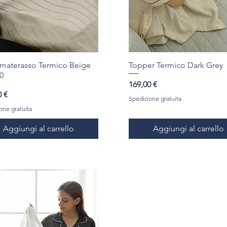
materasso Termico Beige
Topper Termico Dark Grey
0
Prezzo
169,00 €
o
0 €
Spedizione gratuita
one gratuita
Aggiungi al carrello
Aggiungi al carrello