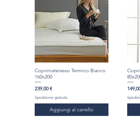
Coprimaterasso Termico Bianco
Copri
160x200
80x20
Prezzo
Prezz
239,00 €
149,0
Spedizione gratuita
Spedizi
Aggiungi al carrello