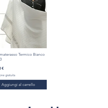
materasso Termico Bianco
0
o
0 €
one gratuita
Aggiungi al carrello