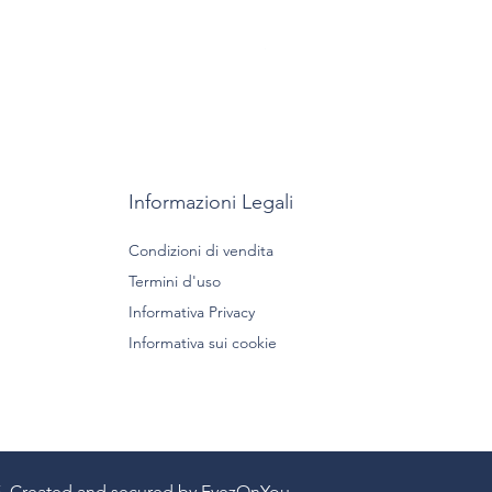
Prezzo
149,00 €
Spedizione gratuita
Informazioni Legali
Condizioni di vendita
Termini d'uso
Informativa Privacy
Informativa sui cookie
85. Created and secured by EyezOnYou