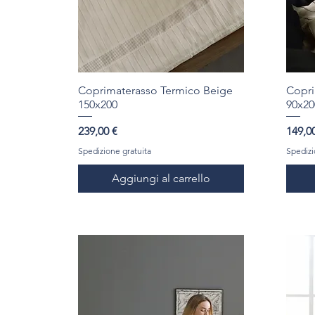
Coprimaterasso Termico Beige
Copri
150x200
90x20
Prezzo
Prezz
239,00 €
149,0
Spedizione gratuita
Spedizi
Aggiungi al carrello