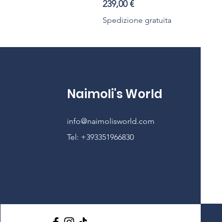
Prezzo
239,00 €
Spedizione gratuita
Naimoli's World
info@naimolisworld.com
Tel: +393351966830