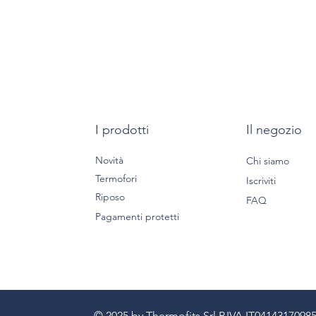
I prodotti
Il negozio
Novità
Chi siamo
Termofori
Iscriviti
Riposo
FAQ
Pagamenti protetti
© 2025 by Thermofits Srl P.IVA IT041431709