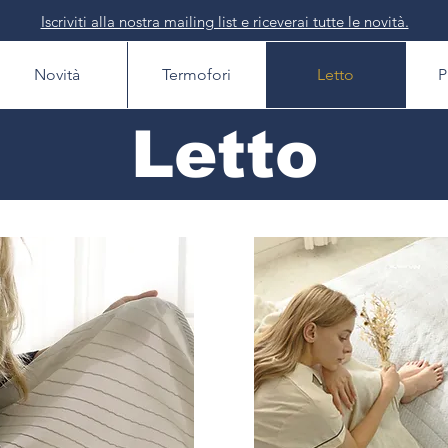
Iscriviti alla nostra mailing list e riceverai tutte le novità.
Novità
Termofori
Letto
P
Letto